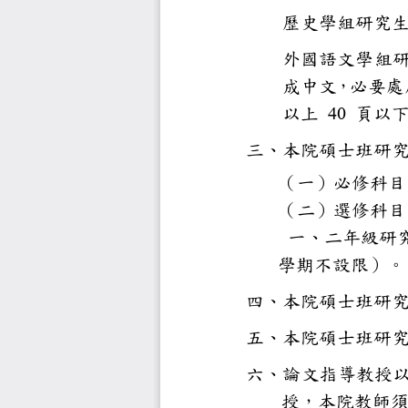
歷史學組
外國語文
成中文，
以上
40
頁
三、本院碩
（一）必
（二）選
一、二年
學期不設
四、本院碩
五、本院碩
六、論文指
授，本院