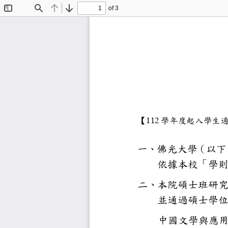
of 3
Toggle
Find
Previous
Next
Sidebar
【
112
學年度起
一、佛光大
依據本校
二、本院碩
並通過碩
中國文學