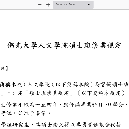
Zoom
Zoom
Out
In
佛光大學人文學院碩士
入學生適用】
學（以下簡稱本校）人文學院（以
「學則」，訂定「碩士班修業規定
士班研究生修業年限為一至四年，
30
學
士學位考試，始准予畢業。
與應用學組研究生，其碩士論文得