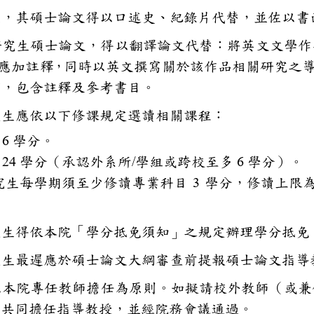
研究生，其碩士論文得以口述史、
學組研究生碩士論文，得以翻譯
必要處應加註釋，同時以英文撰寫
以下，包含註釋及參考書目。
士班研究生應依以下修課規定選讀
修科目
6
學分。
修科目
24
學分（承認外系所
/
學組或跨校至多
6
學分）
級研究生每學期須至少修讀專業
3
學分，修讀
限）。
士班研究生得依本院「學分抵免須
士班研究生最遲應於碩士論文大綱
導教授以本院專任教師擔任為原則
教師須共同擔任指導教授，並經院