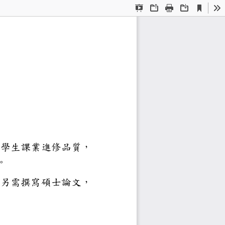
Current
Presentation
Open
Print
Download
To
View
Mode
班修業規定
下簡稱本院）為督促碩士班學生課
」（以下簡稱本規定）。
應修滿專業科目
分，另需撰寫碩士論文，
以專業實務報告代替。