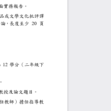
紀錄片代替，並佐以書面實務報
論文代替：將英文文學作品或文學
關於該作品相關研究之導論，長度
20
頁
相關課程：
。
科目
上限為
12
學分（二年級下
知」之規定辦理學分抵免。
審查前提報碩士論文指導教授及
。如擬請校外教師（或兼任教師
務會議通過。