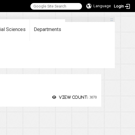
Language
Login
:::
ial Sciences
Departments
View count:
3070