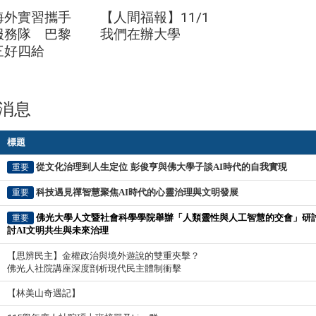
海外實習攜手
【人間福報】11/1
服務隊 巴黎
我們在辦大學
三好四給
消息
標題
從文化治理到人生定位
彭俊亨與佛大學子談AI時代的自我實現
重要
科技遇見禪智慧
聚焦AI時代的心靈治理與文明發展
重要
佛光大學人文暨社會科學學院舉辦
「人類靈性與人工智慧的交會」研討
重要
討AI文明共生與未來治理
【思辨民主】金權政治與境外遊說的雙重夾擊？
佛光人社院講座深度剖析現代民主體制衝擊
【林美山奇遇記】