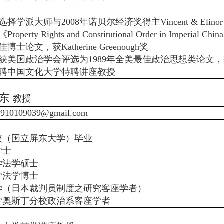
选择学派大师与
2008
年诺贝尔经济奖得主
Vincent & Elino
《
Property Rights and Constitutional Order in Imperial China
佳博士论文，获
Katherine Greenough
奖
获美国政治学会评选为
1989
年全美最佳政治思想类论文，
聘中国文化大学特聘讲座教授
炎东
教授
0910109039@gmail.com
校（国立屏东大学）毕业
学士
学法学硕士
学法学博士
学（日本裁判员制度之研究客座学者）
学奥斯丁分校政治系客座学者