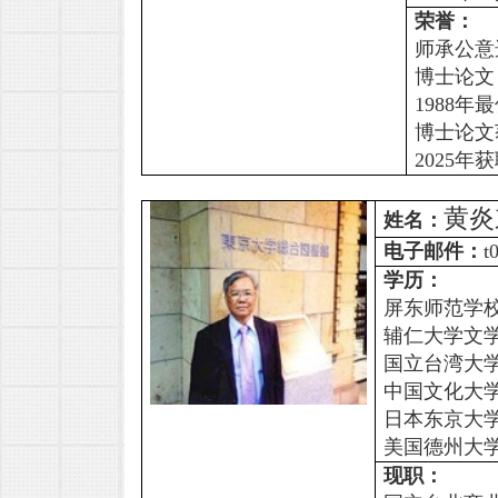
荣誉：
师承公意
博士论文
1988
年最
博士论文
2025
年获
黄
姓名：
电子邮件：
t
学历：
屏东师范学
辅仁大学文
国立台湾大
中国文化大
日本东京大
美国德州大
现职：