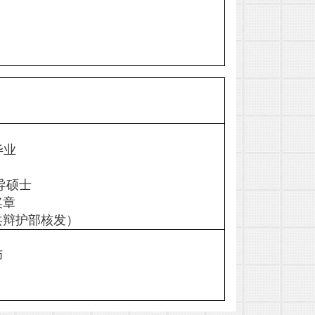
毕业
导硕士
奖章
共辩护部核发）
师