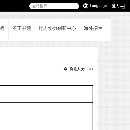
Language
登入
:::
程
澄正书院
地方协力创新中心
海外招生
浏览人次:
1311