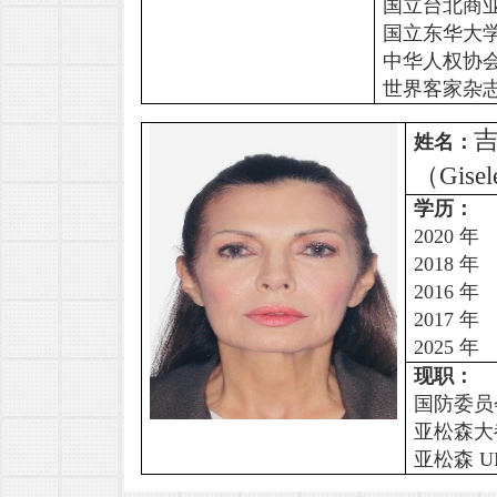
国立台北商
国立东华大
中华人权协
世界客家杂
吉
姓名：
（Gisele
学历：
2020
2018
2016
2017
2025
现职：
国防委员
亚松森大
亚松森 