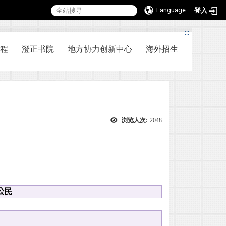
Language
登入
:::
程
澄正书院
地方协力创新中心
海外招生
浏览人次:
2048
公民