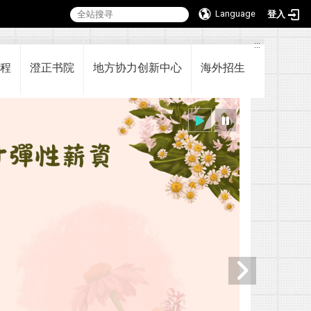
Language
登入
:::
程
澄正书院
地方协力创新中心
海外招生