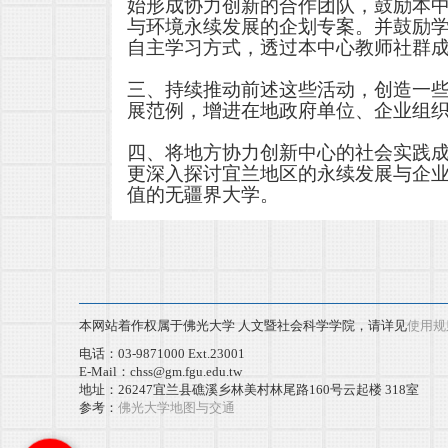
始形成协力创新的合作团队，鼓励本
与环境永续发展的企划专案。并鼓励
自主学习方式，透过本中心教师社群
三、持续推动前述这些活动，创造一
展范例，增进在地政府单位、企业组
四、将地方协力创新中心的社会实践
更深入探讨宜兰地区的永续发展与企业
值的无疆界大学。
本网站着作权属于佛光大学 人文暨社会科学学院，请详见
使用规
电话：03-9871000 Ext.23001
E-Mail：chss@gm.fgu.edu.tw
地址：26247宜兰县礁溪乡林美村林尾路160号云起楼 318室
参考：
佛光大学地图与交通