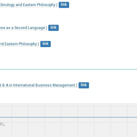
y and Eastern Philosophy )
link
 as a Second Language )
link
astern Philosophy )
link
International Business Management )
link
则
。