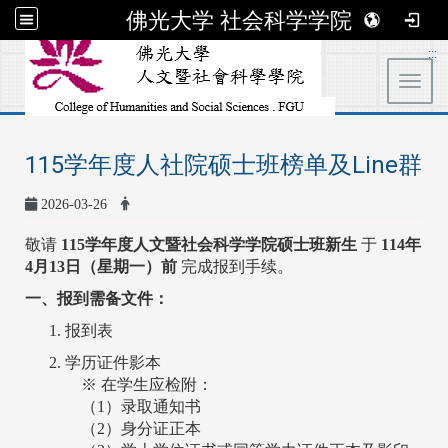
佛光大学 社会科学学院
:::
Toggl
115学年度人社院硕士班榜单及Line群
2026-03-26
敬请
115学年度人文暨社会科学学院硕士班新生
于
114年
4月13日（星期一）前
完成报到手续。
一、报到需备文件：
报到表
学历证件影本
※ 在学生应检附：
（1）录取通知书
（2）身分证正本