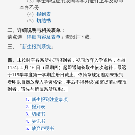
（3）学士学位证书或同等学力证件正本及影印
本各乙份 ​
（4）
报到表
（5）
切结书
二、详细说明与相关表单：
请点选「
详细内容及表单
」查阅并下载。
三、
「
新生报到系统
」
四、
未按时至各系所办理报到者，视同放弃入学资格，本校
115年 4 月 16 日（星期四
）起即通知备取生依次递补，最迟
于115学年度第一学期注册日截止。依简章规定逾期未报到
者即以自愿放弃入学资格论，事后不得异议(如需提前办理报
到者，请先与所属系所联系)。
1.
新生报到注意事项
2.
报到表
3.
切结书
4.
委讬书
5.
放弃声明书